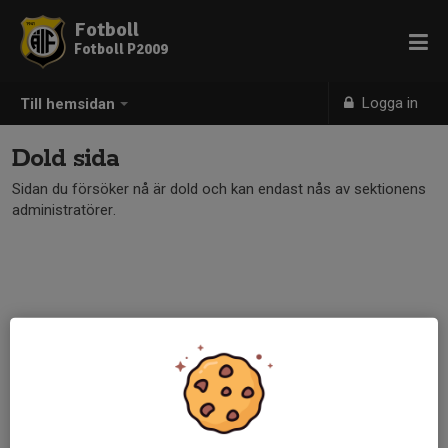
Fotboll
Fotboll P2009
Logga in
Till hemsidan
Dold sida
Sidan du försöker nå är dold och kan endast nås av sektionens
administratörer.