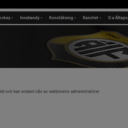
ockey
Innebandy
Konståkning
Kansliet
G:a Ältapo
old och kan endast nås av sektionens administratörer.