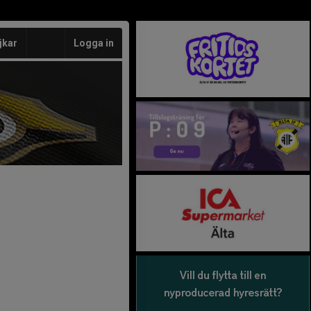
jkar
Logga in