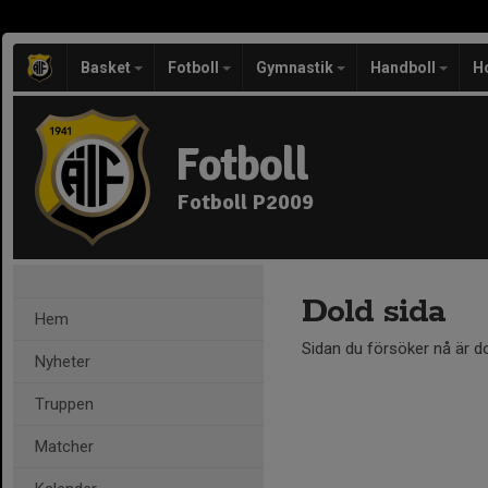
Basket
Fotboll
Gymnastik
Handboll
H
Fotboll
Fotboll P2009
Dold sida
Hem
Sidan du försöker nå är d
Nyheter
Truppen
Matcher