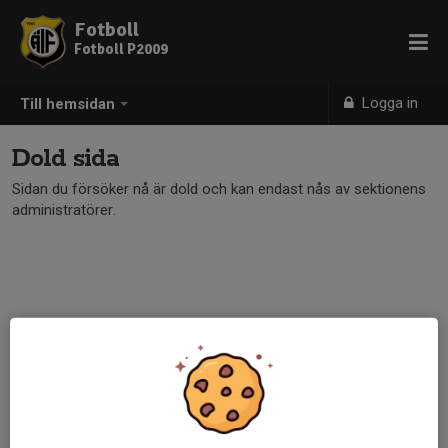
Fotboll
Fotboll P2009
Logga in
Till hemsidan
Dold sida
Sidan du försöker nå är dold och kan endast nås av sektionens
administratörer.