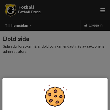
Fotboll
Fotboll F2011
Logga in
Till hemsidan
Dold sida
Sidan du försöker nå är dold och kan endast nås av sektionens
administratörer.